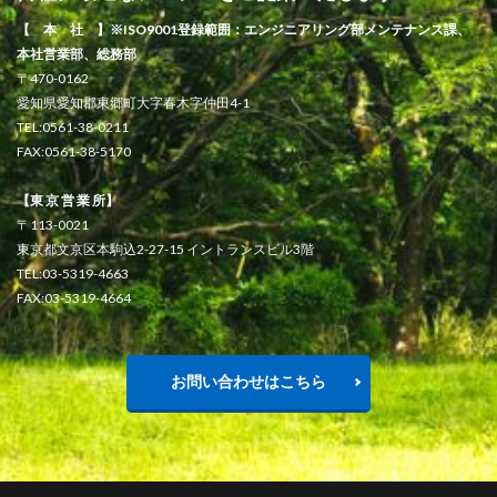
【 本 社 】※ISO9001登録範囲：エンジニアリング部メンテナンス課、
本社営業部、総務部
〒470-0162
愛知県愛知郡東郷町大字春木字仲田4-1
TEL:0561-38-0211
FAX:0561-38-5170
【東 京 営 業 所】
〒113-0021
東京都文京区本駒込2-27-15 イントランスビル3階
TEL:03-5319-4663
FAX:03-5319-4664
お問い合わせはこちら