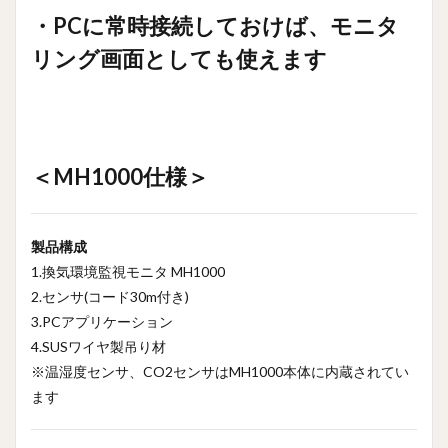
ク・換気
・PCに常時接続しておけば、モニタ
お知らせ
セット
リング画面としても使えます
(MA1102-
00)のカタ
ログダウ
ンロード
はこちら
をクリッ
＜MH1000仕様＞
ク
17
3密
チェッ
ク・換気
製品構成
環境監視
1.換気環境監視モニタ MH1000
モニタ
2.センサ(コード30m付き)
(MH1000)
のカタロ
3.PCアプリケーション
グダウン
4.SUSワイヤ製吊り材
ロードは
こちらを
※温湿度センサ、CO2センサはMH1000本体に内蔵されてい
クリック
ます
18
<本製