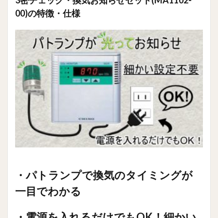
3密チェック・換気お知らせセット(MA1102-
モニ
00)の特徴・仕様
タと
パト
ラン
プは
ワン
タッ
チで
簡単
に接
続可
能
9
＜
MA1102-
00仕様＞
9.1
3密
チェッ
ク・換気
・パトランプで換気のタイミングが
環境監視
モニタ
一目でわかる
(MH1000)
の特徴・
仕様
・電源を入れるだけでもOK！細かい