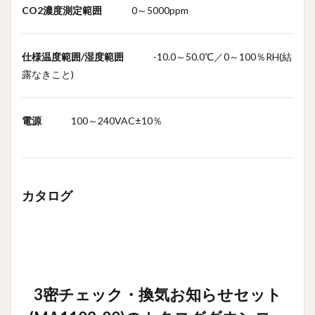
品の
CO2濃度測定範囲
0～5000ppm
お問
い合
わせ
仕様温度範囲/湿度範囲
-10.0～50.0℃／0～100％RH(結
はこ
ちら
露なきこと)
から>
電源
100～240VAC±10％
カタログ
3密チェック・換気お知らせセット