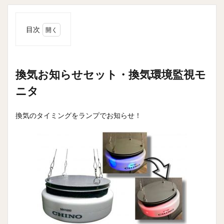
目次
1
換気
お知
らせ
換気お知らせセット・換気環境監視モ
セッ
ニタ
ト・
換気
環境
換気のタイミングをランプでお知らせ！
監視
モニ
タ
2
飛沫
感染
対策
の強
化に
3
『チ