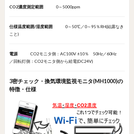
の本体に
は操作部
CO2濃度測定範囲
0～5000ppm
が一切な
し！web
ページ内
仕様温度範囲/湿度範囲
0～50℃／0～95％RH(結露なき
臓でソフ
トも不要
こと)
12
・PC
電源
CO2モニタ側：AC100V ±10％ 50Hz／60Hz
で表
示さ
／回転灯側：CO2モニタ側から給電(DC24V)
せる
とグ
ラフ
3密チェック・換気環境監視モニタ(MH1000)の
や
CSV
特徴・仕様
出力
が簡
単
に！
13
・PC
に常
時接