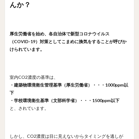
5
その悩
んか？
みを解決でき
るの
が・・・・・
3密チェッ
ク・換気お知
厚生労働省を始め、各自治体で新型コロナウイルス
らせセット・
（COVID-19）対策としてこまめに換気をすることが呼びか
3密チェッ
ク・換気環境
けられています。
監視モニタ
です！
5.1
3密
チェッ
室内CO2濃度の基準は、
ク・換気
・建築物環境衛生管理基準（厚生労働省）・・・1000ppm以
お知らせ
セット
下
(MA1102-
・学校環境衛生基準（文部科学省）・・・1500ppm以下
00)の特
と、されています。
徴・仕様
6
・パ
トラ
しかし、CO2濃度は目に見えないからタイミングを逃しが
ンプ