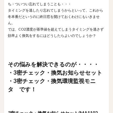
で換
ち・ついつい忘れてしまうことも・・・
気の
タイミングを逃したり忘れてしまうからといって、これから
タイ
ミン
冬本番だというのに終日窓を開けておくわけにもいきませ
グが
ん。
一目
では、CO2濃度が基準値を超えてしまうタイミングを逃さず
でわ
かる
効率よく換気をするにはどうしたらよいのでしょうか？
7
・電
源を
入れ
るだ
その悩みを解決できるのが・・・・
けで
も
・
3密チェック・換気お知らせセット
OK！
細か
・
3密チェック・換気環境監視モニ
い設
タ
定は
です！
不要
8
・
CO2