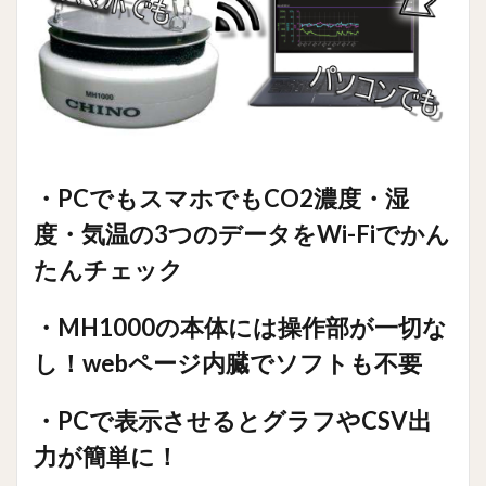
続し
てお
け
ば、
モニ
タリ
ング
画面
とし
・PCでもスマホでもCO2濃度・湿
ても
使え
度・気温の3つのデータをWi-Fiでかん
ます
たんチェック
14
＜
MH1000
仕様＞
・MH1000の本体には操作部が一切な
15
し！webページ内臓でソフトも不要
15.1
カタロ
・PCで表示させるとグラフやCSV出
グ
力が簡単に！
16
3密
チェッ