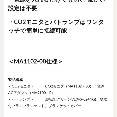
10
設定は不要
・PC
でも
スマ
・CO2モニタとパトランプはワンタ
ホで
も
ッチで簡単に接続可能
CO2
濃
度・
湿
度・
気温
＜MA1102-00仕様＞
の3つ
のデ
ータ
をWi-
製品構成
Fiで
かん
＜CO2モニタ＞ CO2モニタ（MA1102－00）、電源
たん
ACアダプタ（MV9100―F）
チェ
＜パトランプ＞ 回転灯(グリーンVL04S-024NG)、壁取
ック
付ブランブランケット、ブランケットカバー
11
・
MH1000