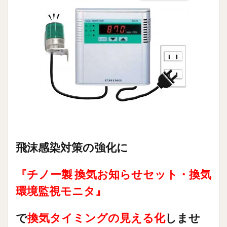
ノー
製
換気
お知
らせ
セッ
ト・
換気
環境
監視
モニ
タ』
4
で換
気タ
飛沫感染対策の強化に
イミ
ング
の見
『チノー製 換気お知らせセット・換気
える
化し
環境監視モニタ』
ませ
ん
で
か？
換気タイミングの見える化
しませ