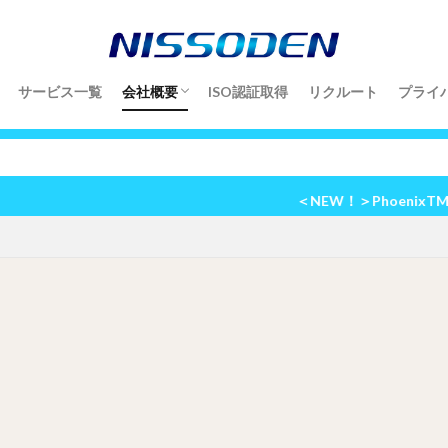
サービス一覧
会社概要
ISO認証取得
リクルート
プライ
会社概要
組織図／全国地図
部門紹介
日綜電工業はどんな会社？
＜NEW！＞PhoenixTM光学プロファイリ