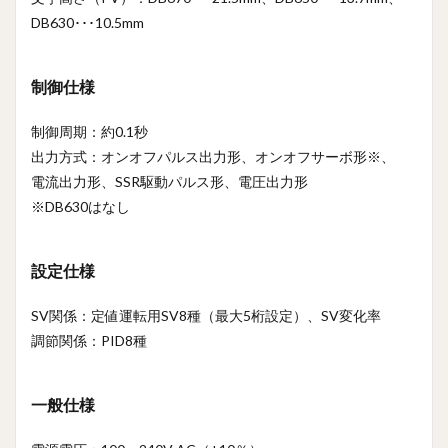
DB630･･･10.5mm
制御仕様
制御周期：約0.1秒
出力方式：オンオフパルス出力形、オンオフサーボ形※、
電流出力形、SSR駆動パルス形、電圧出力形
※DB630はなし
設定仕様
SV関係：定値運転用SV8種（最大5桁設定）、SV変化率
調節関係：PID8種
一般仕様