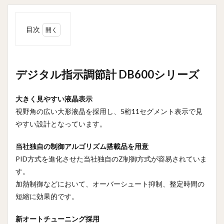
目次
1
デジタ
ル指示
調節計
デジタル指示調節計 DB600シリーズ
DB600
シリー
ズ
大きく見やすい液晶表示
視野角の広い大形液晶を採用し、5桁11セグメント表示で見
1.1
分か
やすい設計となっています。
りや
すく
当社独自の制御アルゴリズム搭載品を用意
多彩
PID方式を進化させた当社独自のZ制御方式が容易されていま
な前
面表
す。
示。
加熱制御などにおいて、オーバーシュート抑制、整定時間の
奥行
きも
短縮に効果的です。
コン
パク
新オートチューニング採用
ト