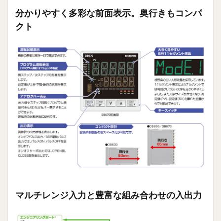
ショ
分かりやすく多彩な前面表示。奥行きもコンパ
ン）
クト
1.3.2
グルー
プ設定
機能
1.4
計装
シス
テム
の構
築に
便利
な通
信イ
ンタ
ーフ
ェイ
ス
（オ
マルチレンジ入力と豊富な組み合わせの入出力
プシ
ョ
ン）