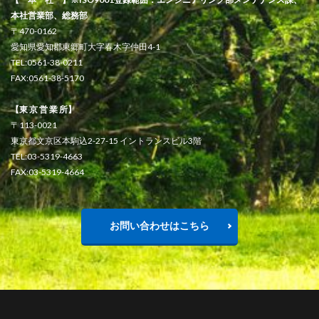
本社営業部、総務部
〒470-0162
愛知県愛知郡東郷町大字春木字仲田4-1
TEL:0561-38-0211
FAX:0561-38-5170
【東 京 営 業 所】
〒113-0021
東京都文京区本駒込2-27-15 イントランスビル3階
TEL:03-5319-4663
FAX:03-5319-4664
お問い合わせはこちら