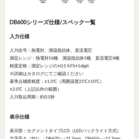
DB600シリーズ仕様/スペック一覧
入力仕様
入力信号：熱電対、測温抵抗体、直流電圧
測定レンジ：熱電対16種、測温抵抗体5種、直流電圧4種
精度定格：測定レンジの±0.1％FS±1digit
※詳細はカタログにてご確認ください
基準点補償精度：±1.0℃（周囲温度23℃±10℃）
±2.0℃（上記以外の範囲）
入力取込周期：約0.1秒
表示仕様
表示部：セグメントタイプLCD（LEDバックライト方式）
文字高さ（PV）：DB670･･･21.5mm、DB650･･･13.7mm、