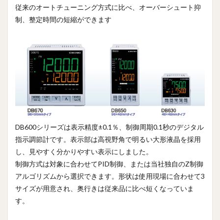
従来のオートチューニング方式に比べ、オーバーシュート抑
1.2
制、整定時間の短縮ができます
マル
チレ
ンジ
入力
と豊
富な
組み
合わ
せの
入出
力
DB600シリーズは表示精度±0.1％、制御周期0.1秒のデジタル
1.3
すぐ
指示調節計です。表示部は高視野角で明るい大形液晶を採用
れた
し、見やすく分かりやすい表示にしました。
制御
制御方式は対象に合わせてPID制御、または当社独自のZ制御
性
アルゴリズムから選択できます。形状は使用現場に合わせて3
1.3.1
サイズが用意され、奥行きは従来品に比べ短くなっていま
簡易プ
ログラ
す。
ム機能
（オプ