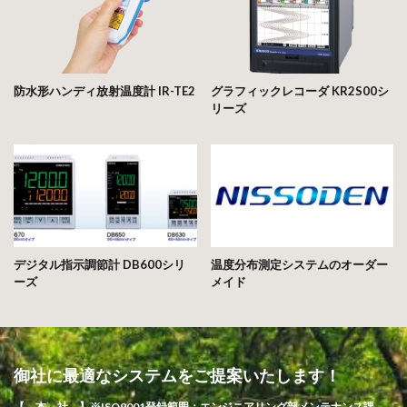
防水形ハンディ放射温度計 IR-TE2
グラフィックレコーダ KR2S00シ
リーズ
デジタル指示調節計 DB600シリ
温度分布測定システムのオーダー
ーズ
メイド
御社に最適なシステムをご提案いたします！
【 本 社 】※ISO9001登録範囲：エンジニアリング部メンテナンス課、