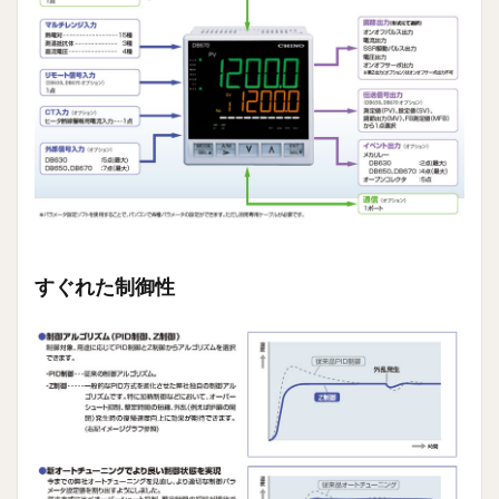
1.5
DB600
シリー
ズ仕
様/ス
ペック
一覧
1.5.1
入力仕
様
1.5.2
表示仕
すぐれた制御性
様
1.5.3
制御仕
様
1.5.4
設定仕
様
1.5.5