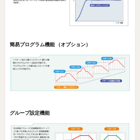
一般仕
様
1.6
カタ
ログ
ダウ
簡易プログラム機能 （オプション）
ンロ
ード
2
<本
製品
のお
問い
合わ
せは
こち
らか
ら>
グループ設定機能